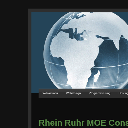
Willkommen
Webdesign
Programmierung
Hostin
Rhein Ruhr MOE Cons